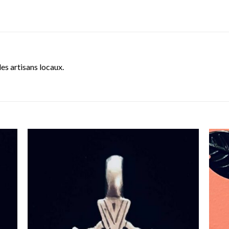
es artisans locaux.
uter
Ajouter
liste
à la liste
vies
d’envies