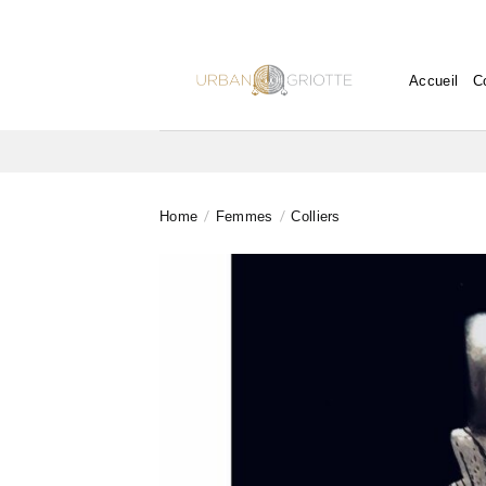
Skip
to
content
Accueil
C
/
/
Home
Femmes
Colliers