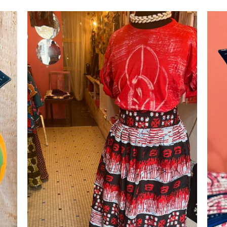
uter
Ajouter
liste
à la liste
vies
d’envies