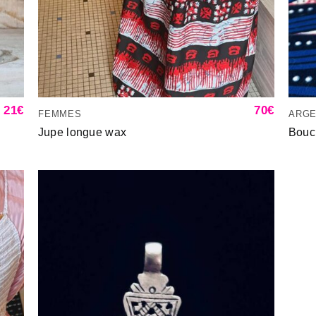
21
€
70
€
FEMMES
ARG
Jupe longue wax
Boucl
uter
Ajouter
liste
à la liste
vies
d’envies