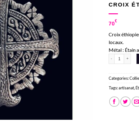
CROIX É
€
70
Croix éthiopie
locaux.
Métal : Étain 
Croix éthiopienn
Categories:
Colli
Tags:
artisanat
,
É