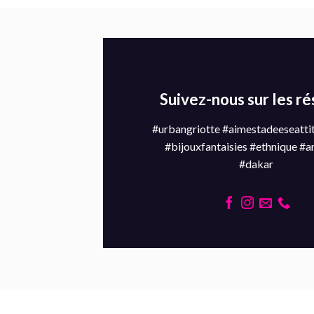
Suivez-nous sur les r
#urbangriotte #aimestadeeseatti
#bijouxfantaisies #ethnique #a
#dakar