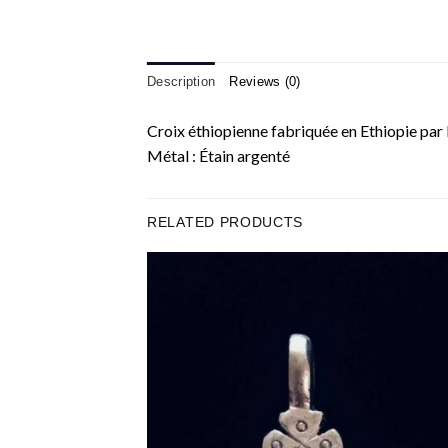
Description
Reviews (0)
Croix éthiopienne fabriquée en Ethiopie par l
Métal : Étain argenté
RELATED PRODUCTS
Ajo
à la 
d’en