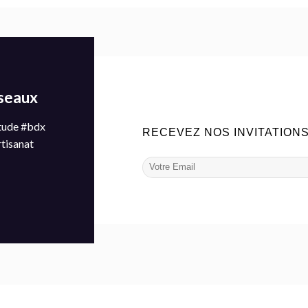
éseaux
tude #bdx
RECEVEZ NOS INVITATION
rtisanat