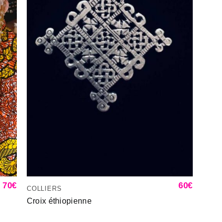
70
€
60
€
COLLIERS
Croix éthiopienne