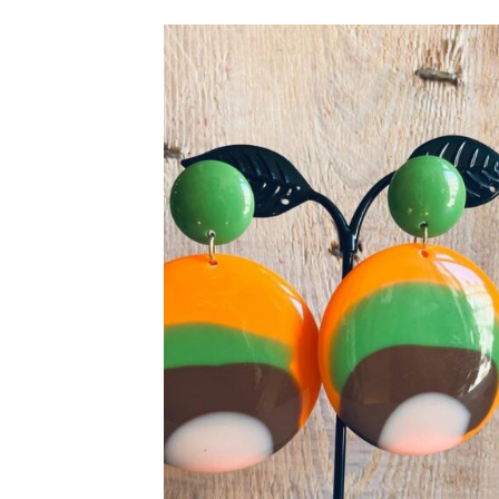
Ajo
à la 
d’en