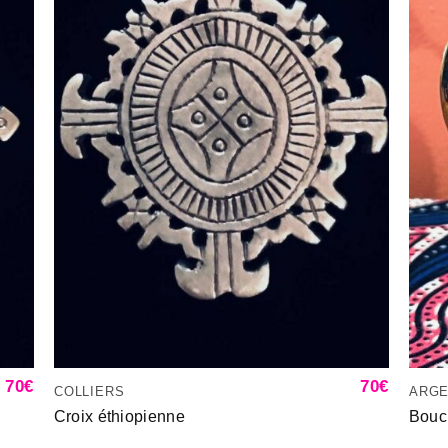
70
€
70
€
COLLIERS
ARG
Croix éthiopienne
Boucl