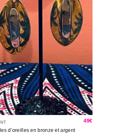
49
€
ENT
es d’oreilles en bronze et argent