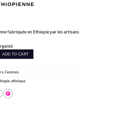
THIOPIENNE
nne fabriquée en Ethiopie par les artisans
argenté
e quantity
ADD TO CART
ers
,
Femmes
thiopie
,
ethnique