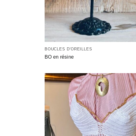
BOUCLES D'OREILLES
BO en résine
Ajo
à la 
d’en