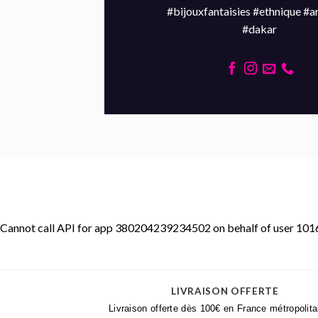
#bijouxfantaisies #ethnique #a
#dakar
Cannot call API for app 380204239234502 on behalf of user 
LIVRAISON OFFERTE
Livraison offerte dès 100€ en France métropolita