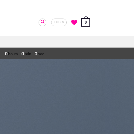
0
LOGIN
0
0
0
hours
min
sec