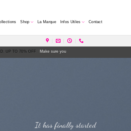
ollections
Shop
La Marque
Infos Utiles
Contact
ED. UP TO 70% OFF
Make sure you
It has finally started