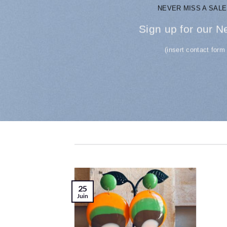
NEVER MISS A SALE
Sign up for our N
(insert contact form
25
Juin