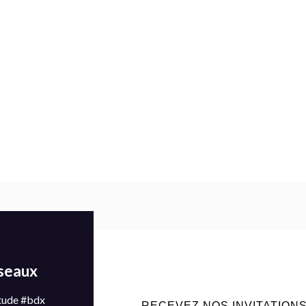
éseaux
tude #bdx
RECEVEZ NOS INVITATION