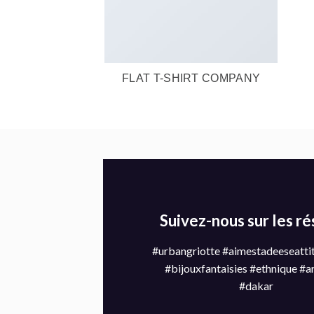
FLAT T-SHIRT COMPANY
Suivez-nous sur les r
#urbangriotte #aimestadeeseatti
#bijouxfantaisies #ethnique #a
#dakar