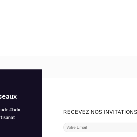
éseaux
tude #bdx
RECEVEZ NOS INVITATION
rtisanat